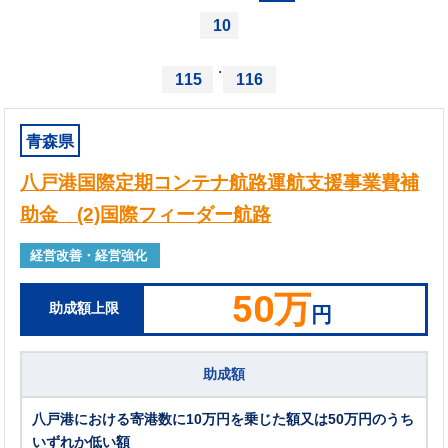
10
...
115
116
青森県
八戸港国際定期コンテナ航路運航支援事業費補
助金 (2)国際フィーダー航路
経営改善・経営強化
50万
助成額上限
円
助成額
八戸港における寄港数に10万円を乗じた額又は50万円のうち
いずれか低い額