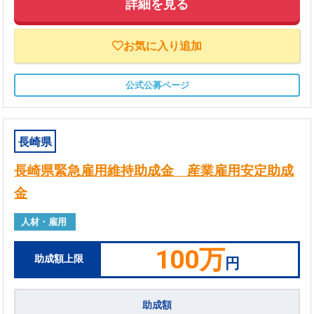
詳細を見る
お気に入り追加
公式公募ページ
長崎県
長崎県緊急雇用維持助成金 産業雇用安定助成
金
人材・雇用
100万
助成額上限
円
助成額