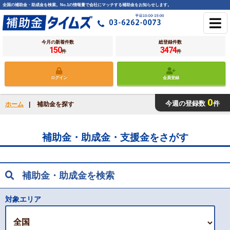
全国の補助金・助成金を検索。No.1の情報量で会社にマッチする補助金をお知らせします。
今月の新着件数
総登録件数
150
3474
件
件
ログイン
会員登録
0
今週の登録数
件
ホーム
|
補助金を探す
補助金・助成金・支援金をさがす
補助金・助成金を検索
対象エリア