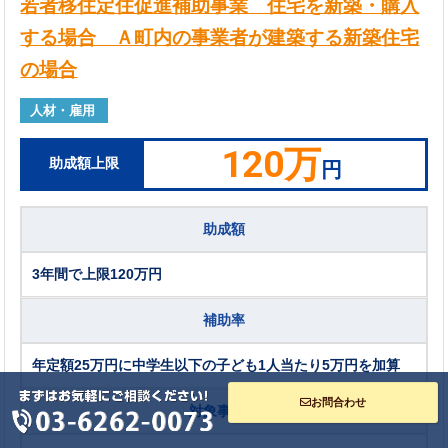
若者移住定住促進補助事業 住宅を新築・購入
する場合 Ａ町内の事業者が建築する新築住宅
の場合
人材・雇用
120万
助成額上限
円
助成額
3年間で上限120万円
補助率
年定額25万円に中学生以下の子ども1人当たり5万円を加算
お問合わせ
対象事業者