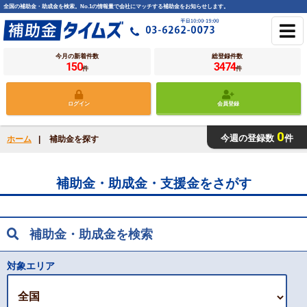
全国の補助金・助成金を検索。No.1の情報量で会社にマッチする補助金をお知らせします。
今月の新着件数
総登録件数
150
3474
件
件
ログイン
会員登録
0
今週の登録数
件
ホーム
|
補助金を探す
補助金・助成金・支援金をさがす
補助金・助成金を検索
対象エリア