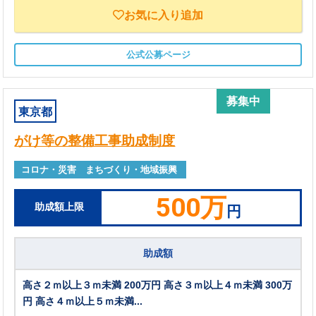
お気に入り追加
公式公募ページ
募集中
東京都
がけ等の整備工事助成制度
コロナ・災害 まちづくり・地域振興
500万
助成額上限
円
助成額
高さ２ｍ以上３ｍ未満 200万円 高さ３ｍ以上４ｍ未満 300万
円 高さ４ｍ以上５ｍ未満...