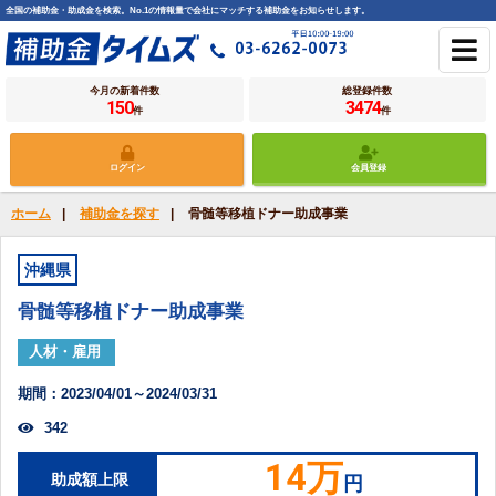
全国の補助金・助成金を検索。No.1の情報量で会社にマッチする補助金をお知らせします。
今月の新着件数
総登録件数
150
3474
件
件
ログイン
会員登録
ホーム
|
補助金を探す
|
骨髄等移植ドナー助成事業
沖縄県
骨髄等移植ドナー助成事業
人材・雇用
期間：2023/04/01～2024/03/31
342
14万
助成額上限
円