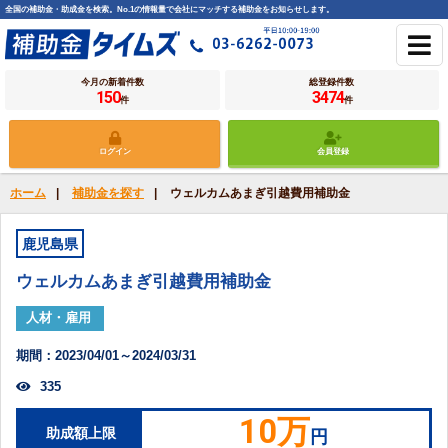
全国の補助金・助成金を検索。No.1の情報量で会社にマッチする補助金をお知らせします。
今月の新着件数
総登録件数
150
3474
件
件
ログイン
会員登録
ホーム
|
補助金を探す
|
ウェルカムあまぎ引越費用補助金
鹿児島県
ウェルカムあまぎ引越費用補助金
人材・雇用
期間：2023/04/01～2024/03/31
335
10万
助成額上限
円