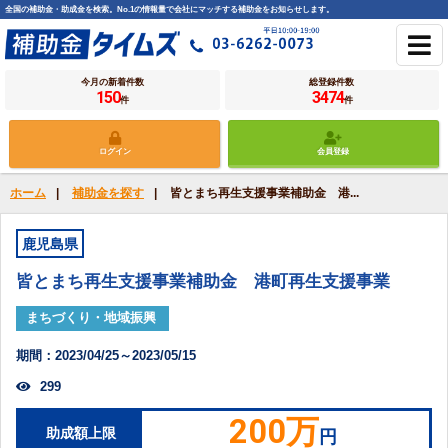
全国の補助金・助成金を検索。No.1の情報量で会社にマッチする補助金をお知らせします。
今月の新着件数
総登録件数
150
3474
件
件
ログイン
会員登録
ホーム
|
補助金を探す
|
皆とまち再生支援事業補助金 港...
鹿児島県
皆とまち再生支援事業補助金 港町再生支援事業
まちづくり・地域振興
期間：2023/04/25～2023/05/15
299
200万
助成額上限
円