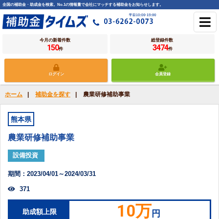
全国の補助金・助成金を検索。No.1の情報量で会社にマッチする補助金をお知らせします。
今月の新着件数
総登録件数
150
3474
件
件
ログイン
会員登録
ホーム
|
補助金を探す
|
農業研修補助事業
熊本県
農業研修補助事業
設備投資
期間：2023/04/01～2024/03/31
371
10万
助成額上限
円