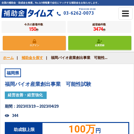
全国の補助金・助成金を検索。No.1の情報量で会社にマッチする補助金をお知らせします。
今月の新着件数
総登録件数
150
3474
件
件
ログイン
会員登録
ホーム
|
補助金を探す
|
福岡バイオ産業創出事業 可能性...
福岡県
福岡バイオ産業創出事業 可能性試験
経営改善・経営強化
期間：2023/03/19～2023/04/29
344
100万
助成額上限
円